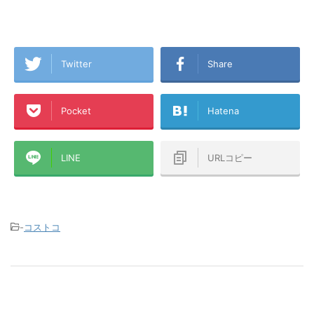
Twitter
Share
Pocket
Hatena
LINE
URLコピー
-
コストコ