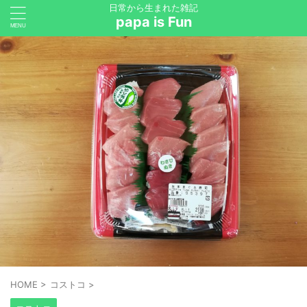
日常から生まれた雑記
papa is Fun
HOME
>
コストコ
>