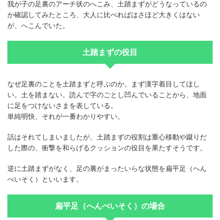
我が子の足裏のアーチ状のへこみ、土踏まずがどうなっているの
か確認してみたところ、大人に比べればはさほど大きくはない
が、へこんでいた。
土踏まずの役目
なぜ足裏のことを土踏まずと呼ぶのか。まず漢字着目してほし
い。土を踏まない。読んで字のごとし凹んでいることから、地面
に足をつけないさまを表している。
単純明快、それが一番わかりやすい。
話はそれてしまいましたが、土踏まずの役割は重心移動や蹴りだ
した際の、衝撃を和らげるクッションの役目を果たすそうです。
逆に土踏まずがなく、足の裏がまったいらな状態を扁平足（へん
ぺいそく）といいます。
扁平足（へんぺいそく）の場合