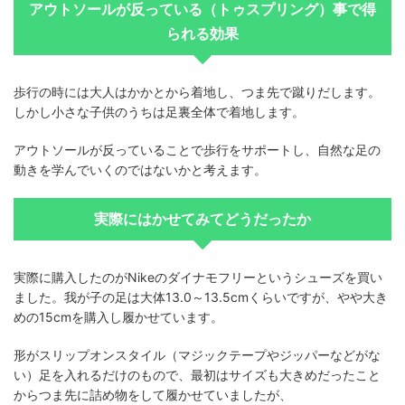
アウトソールが反っている（トゥスプリング）事で得
られる効果
歩行の時には大人はかかとから着地し、つま先で蹴りだします。
しかし小さな子供のうちは足裏全体で着地します。
アウトソールが反っていることで歩行をサポートし、自然な足の
動きを学んでいくのではないかと考えます。
実際にはかせてみてどうだったか
実際に購入したのがNikeのダイナモフリーというシューズを買い
ました。我が子の足は大体13.0～13.5cmくらいですが、やや大き
めの15cmを購入し履かせています。
形がスリップオンスタイル（マジックテープやジッパーなどがな
い）足を入れるだけのもので、最初はサイズも大きめだったこと
からつま先に詰め物をして履かせていましたが、