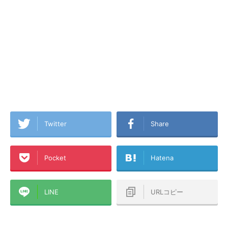
Twitter
Share
Pocket
Hatena
LINE
URLコピー