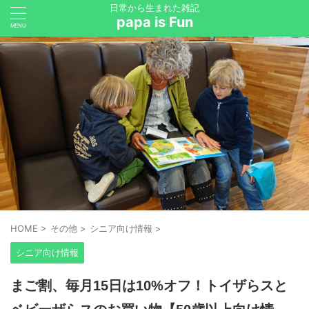
日常から生まれた雑記
papa is Fun
HOME
>
その他
>
シニア向け情報
>
シニア向け情報
まご割、毎月15日は10%オフ！トイザらスと